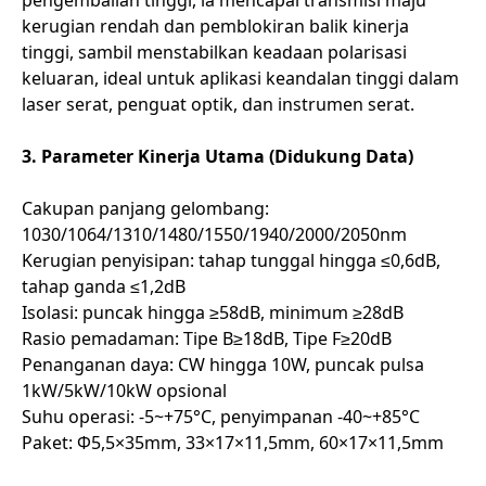
pengembalian tinggi, ia mencapai transmisi maju
kerugian rendah dan pemblokiran balik kinerja
tinggi, sambil menstabilkan keadaan polarisasi
keluaran, ideal untuk aplikasi keandalan tinggi dalam
laser serat, penguat optik, dan instrumen serat.
3. Parameter Kinerja Utama (Didukung Data)
Cakupan panjang gelombang:
1030/1064/1310/1480/1550/1940/2000/2050nm
Kerugian penyisipan: tahap tunggal hingga ≤0,6dB,
tahap ganda ≤1,2dB
Isolasi: puncak hingga ≥58dB, minimum ≥28dB
Rasio pemadaman: Tipe B≥18dB, Tipe F≥20dB
Penanganan daya: CW hingga 10W, puncak pulsa
1kW/5kW/10kW opsional
Suhu operasi: -5~+75°C, penyimpanan -40~+85°C
Paket: Φ5,5×35mm, 33×17×11,5mm, 60×17×11,5mm