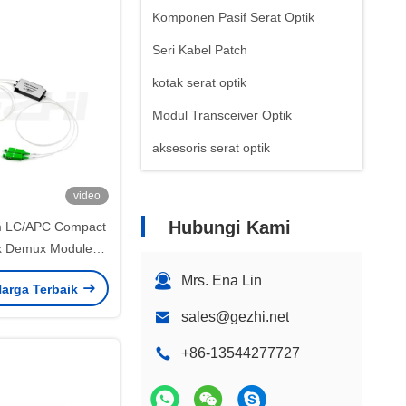
Komponen Pasif Serat Optik
Seri Kabel Patch
kotak serat optik
Modul Transceiver Optik
aksesoris serat optik
video
Hubungi Kami
 LC/APC Compact
 Demux Module
ian Insersi Rendah
Mrs. Ena Lin
arga Terbaik
ver CATV FTTH
sales@gezhi.net
+86-13544277727