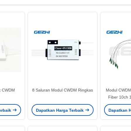
ct CWDM
8 Saluran Modul CWDM Ringkas
Modul CWDM
Fiber 10ch 
1310 Konekt
erbaik
Dapatkan Harga Terbaik
Dapatkan H
Jaringan