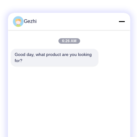
Gezhi
Kontak Cepat
6:26 AM
Telp
Good day, what product are you looking 
86-755-2377-1707
for?
E-mail
sales@gezhi.net
Alamat
504, A Bld., Taman Industri YiQuan, Jalan
FuQian No. 434, Jalan FuCheng, Shenzhen,
Cina 518110