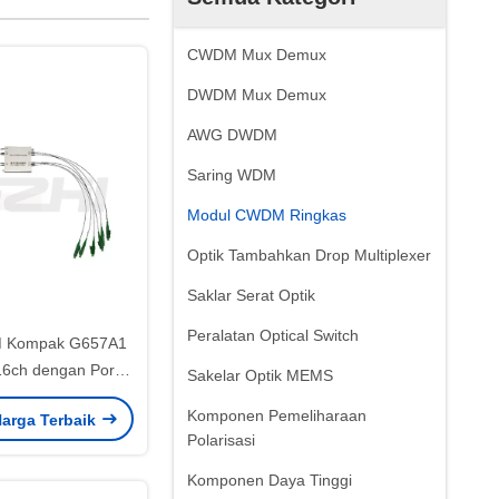
CWDM Mux Demux
DWDM Mux Demux
AWG DWDM
Saring WDM
Modul CWDM Ringkas
Optik Tambahkan Drop Multiplexer
Saklar Serat Optik
Peralatan Optical Switch
 Kompak G657A1
16ch dengan Port
Sakelar Optik MEMS
or LC/APC untuk
Komponen Pemeliharaan
arga Terbaik
 PON dan CATV
Polarisasi
Komponen Daya Tinggi