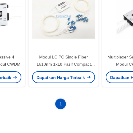
assive 4
Modul LC PC Single Fiber
Multiplexer S
odul CWDM
1610nm 1x18 Pasif Compact
Modul C
CWDM
erbaik
Dapatkan Harga Terbaik
Dapatkan H
1