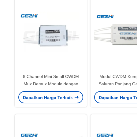
8 Channel Mini Small CWDM
Modul CWDM Komp
Mux Demux Module dengan
Saluran Panjang G
Ultra-Low Insertion Loss dan
1491nm dengan PD
Dapatkan Harga Terbaik
Dapatkan Harga T
Desain Kompak
untuk Jaringa