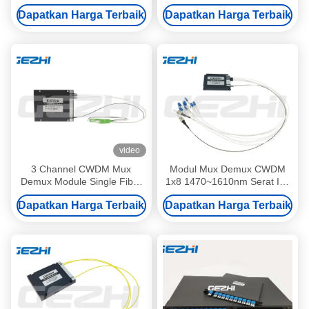
gelombang 1270~1610nm
Dapatkan Harga Terbaik
Dapatkan Harga Terbaik
dan 1U Rack Mounted
Design untuk Access
Networks
video
3 Channel CWDM Mux
Modul Mux Demux CWDM
Demux Module Single Fiber
1x8 1470~1610nm Serat Inti
1470nm 1490nm 1510nm
Tunggal dengan Konektor
Dapatkan Harga Terbaik
Dapatkan Harga Terbaik
1530nm untuk Sistem WDM
LC/UPC ST/UPC untuk Pusat
Data