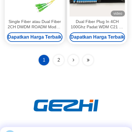
video
Single Fiber atau Dual Fiber
Dual Fiber Plug In 4CH
2CH DWDM ROADM Module
100Ghz Padat WDM C21 Ke
dengan Channel Spacing
C24 LC Adaptor PC
Dapatkan Harga Terbaik
Dapatkan Harga Terbaik
100GHz untuk Sistem WDM
1
2
Media Sosial