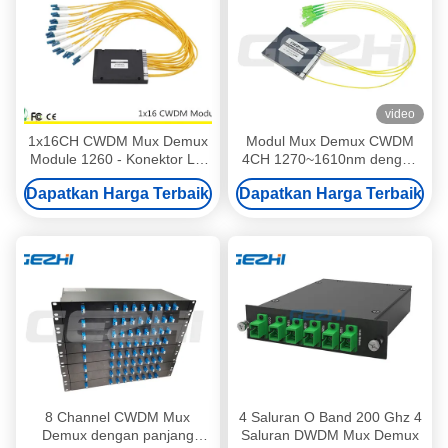
video
1x16CH CWDM Mux Demux
Modul Mux Demux CWDM
Module 1260 - Konektor LC
4CH 1270~1610nm dengan
1620nm Beberapa Panjang
Adaptor LC UPC untuk Pusat
Dapatkan Harga Terbaik
Dapatkan Harga Terbaik
Gelombang
Data
8 Channel CWDM Mux
4 Saluran O Band 200 Ghz 4
Demux dengan panjang
Saluran DWDM Mux Demux