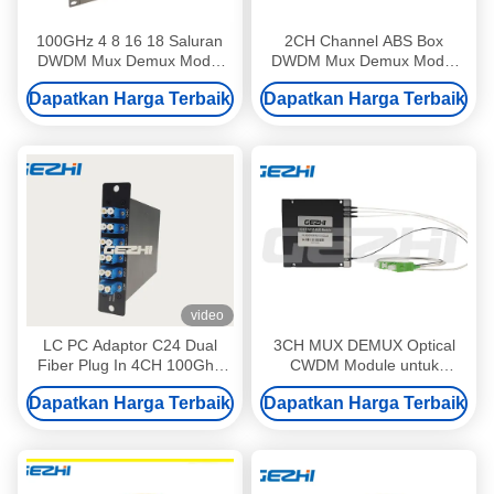
100GHz 4 8 16 18 Saluran
2CH Channel ABS Box
DWDM Mux Demux Modul
DWDM Mux Demux Modul
Multiplexer Optik Pasif
Multiplexer Divisi Panjang
Dapatkan Harga Terbaik
Dapatkan Harga Terbaik
Gelombang
video
LC PC Adaptor C24 Dual
3CH MUX DEMUX Optical
Fiber Plug In 4CH 100Ghz
CWDM Module untuk
Wdm Padat
Jaringan Backbone 5G
Dapatkan Harga Terbaik
Dapatkan Harga Terbaik
dengan Rentang Panjang
Gelombang 1270-1610nm