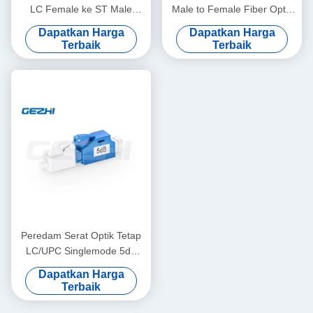
LC Female ke ST Male
Male to Female Fiber Optic
dengan Kerugian Sisipan
Attenuator dengan
Dapatkan Harga
Dapatkan Harga
≤0.5dB untuk Jaringan Mode
Attenuation 3dB untuk Daya
Terbaik
Terbaik
Tunggal OS2
Optik yang Stabil
Peredam Serat Optik Tetap
LC/UPC Singlemode 5dB
Pria ke Wanita untuk
Dapatkan Harga
Transmisi Sinyal Stabil
Terbaik