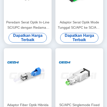
Peredam Serat Optik In-Line
Adaptor Serat Optik Mode
SC/UPC dengan Redaman
Tunggal SC/APC ke SC/APC
0-25dB untuk Panjang
dengan Pemasangan
Dapatkan Harga
Dapatkan Harga
Gelombang 1310/1550nm
Berflensa Penuh dan
Terbaik
Terbaik
Selongsong Penyelarasan
Keramik untuk Kehilangan
Sisipan Rendah ≤0.2dB
Adaptor Fiber Optik Hibrida
SC/APC Singlemode Fixed