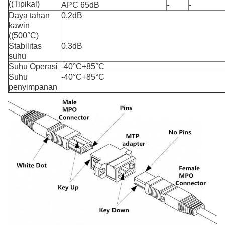
((Tipikal)
APC 65dB
-
-
Daya tahan
0.2dB
kawin
((500°C)
Stabilitas
0.3dB
suhu
Suhu Operasi
-40°C+85°C
Suhu
-40°C+85°C
penyimpanan