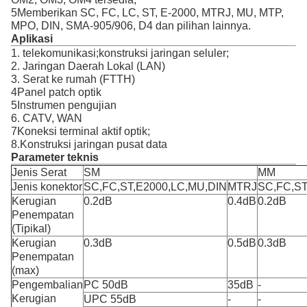
5Memberikan SC, FC, LC, ST, E-2000, MTRJ, MU, MTP,
MPO, DIN, SMA-905/906, D4 dan pilihan lainnya.
Aplikasi
1. telekomunikasi;konstruksi jaringan seluler;
2. Jaringan Daerah Lokal (LAN)
3. Serat ke rumah (FTTH)
4Panel patch optik
5Instrumen pengujian
6. CATV, WAN
7Koneksi terminal aktif optik;
8.Konstruksi jaringan pusat data
Parameter teknis
Jenis Serat
SM
MM
Jenis konektor
SC,FC,ST,E2000,LC,MU,DIN
MTRJ
SC,FC,ST
Kerugian
0.2dB
0.4dB
0.2dB
Penempatan
(Tipikal)
Kerugian
0.3dB
0.5dB
0.3dB
Penempatan
(max)
Pengembalian
PC 50dB
35dB
-
Kerugian
UPC 55dB
-
-