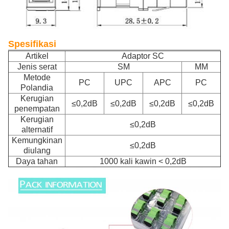
Spesifikasi
Artikel
Adaptor SC
Jenis serat
SM
MM
Metode
PC
UPC
APC
PC
Polandia
Kerugian
≤0,2dB
≤0,2dB
≤0,2dB
≤0,2dB
penempatan
Kerugian
≤0,2dB
alternatif
Kemungkinan
≤0,2dB
diulang
Daya tahan
1000 kali kawin < 0,2dB