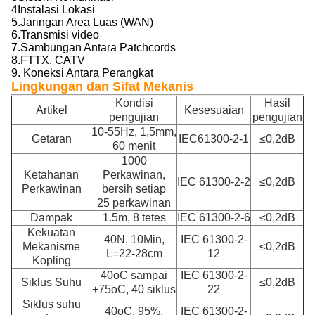
4Instalasi Lokasi
5.Jaringan Area Luas (WAN)
6.Transmisi video
7.Sambungan Antara Patchcords
8.FTTX, CATV
9. Koneksi Antara Perangkat
Lingkungan dan Sifat Mekanis
Kondisi
Hasil
Artikel
Kesesuaian
pengujian
pengujian
10-55Hz, 1,5mm,
Getaran
IEC61300-2-1
≤0,2dB
60 menit
1000
Ketahanan
Perkawinan,
IEC 61300-2-2
≤0,2dB
Perkawinan
bersih setiap
25 perkawinan
Dampak
1.5m, 8 tetes
IEC 61300-2-6
≤0,2dB
Kekuatan
40N, 10Min,
IEC 61300-2-
Mekanisme
≤0,2dB
L=22-28cm
12
Kopling
40oC sampai
IEC 61300-2-
Siklus Suhu
≤0,2dB
+75oC, 40 siklus
22
Siklus suhu
40oC, 95%,
IEC 61300-2-