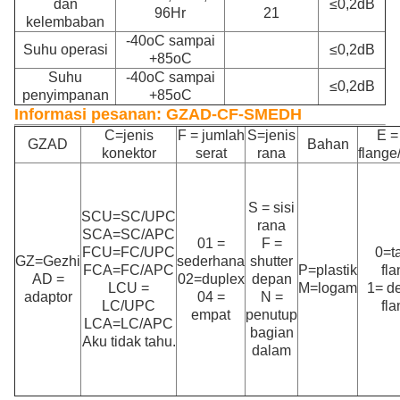
dan
≤0,2dB
96Hr
21
kelembaban
-40oC sampai
Suhu operasi
≤0,2dB
+85oC
Suhu
-40oC sampai
≤0,2dB
penyimpanan
+85oC
Informasi pesanan: GZAD-CF-SMEDH
C=jenis
F = jumlah
S=jenis
E =
GZAD
Bahan
konektor
serat
rana
flange
S = sisi
SCU=SC/UPC
rana
SCA=SC/APC
01 =
F =
FCU=FC/UPC
0=t
GZ=Gezhi
sederhana
shutter
FCA=FC/APC
P=plastik
fl
AD =
02=duplex
depan
LCU =
M=logam
1= d
adaptor
04 =
N =
LC/UPC
fl
empat
penutup
LCA=LC/APC
bagian
Aku tidak tahu.
dalam