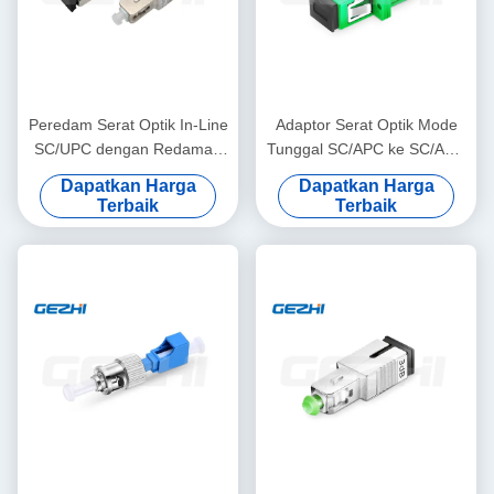
Peredam Serat Optik In-Line
Adaptor Serat Optik Mode
SC/UPC dengan Redaman
Tunggal SC/APC ke SC/APC
0-25dB untuk Panjang
dengan Pemasangan
Dapatkan Harga
Dapatkan Harga
Gelombang 1310/1550nm
Berflensa Penuh dan
Terbaik
Terbaik
Selongsong Penyelarasan
Keramik untuk Kehilangan
Sisipan Rendah ≤0.2dB