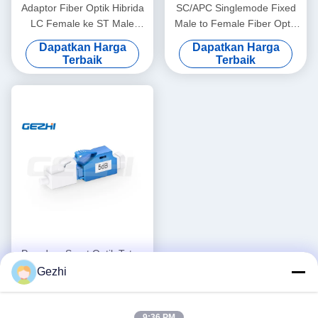
Adaptor Fiber Optik Hibrida
SC/APC Singlemode Fixed
LC Female ke ST Male
Male to Female Fiber Optic
dengan Kerugian Sisipan
Attenuator dengan
Dapatkan Harga
Dapatkan Harga
≤0.5dB untuk Jaringan Mode
Attenuation 3dB untuk Daya
Terbaik
Terbaik
Tunggal OS2
Optik yang Stabil
Peredam Serat Optik Tetap
LC/UPC Singlemode 5dB
Gezhi
Pria ke Wanita untuk
Dapatkan Harga
Transmisi Sinyal Stabil
Terbaik
9:36 PM