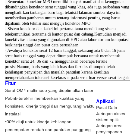
- Sementara konektor MPO memiliki banyak manfaat dan keunggulan
dibandingkan konektor serat tunggal yang khas, ada juga perbedaan yang
menghadirkan tantangan baru bagi teknisi.Halaman sumber daya ini
memberikan gambaran umum tentang informasi penting yang harus
dipahami oleh teknisi saat menguji konektor MPO.
- Sistem konektor dan kabel ini pertama-tama mendukung sistem
telekomunikasi terutama di kantor pusat dan cabang.Kemudian menjadi
konektivitas utama yang digunakan di HPC atau laboratorium komputasi
berkinerja tinggi dan pusat data perusahaan.
- Awalnya konektor serat 12 baris tunggal, sekarang ada 8 dan 16 jenis
serat baris tunggal yang dapat ditumpuk bersama untuk membentuk
konektor serat 24, 36 dan 72 menggunakan beberapa ferrule
presisi.Namun, baris yang lebih luas dan ferrules ditumpuk telah
kehilangan penyisipan dan masalah pantulan karena kesulitan
mempertahankan toleransi keselarasan pada serat luar versus serat tengah.
Fitur
Serat OM4 multimode yang dioptimalkan laser
Pabrik-terakhir memberikan kualitas yang
Aplikasi
konsisten, kinerja tinggi dan mengurangi waktu
Pusat Data
Jaringan akses
instalasi
sistem optik
•00% diuji untuk kinerja kehilangan
Jaringan area
penempatan rendah dan pantulan punggung
penyimpanan