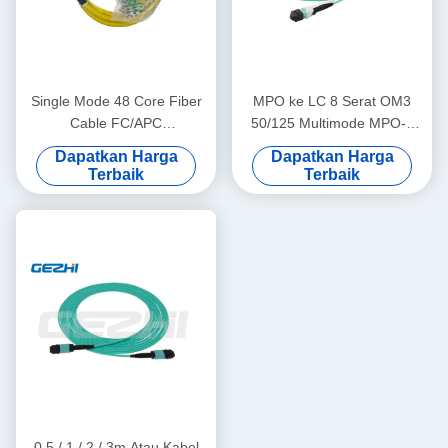
Single Mode 48 Core Fiber
MPO ke LC 8 Serat OM3
Cable FC/APC
50/125 Multimode MPO-8
2.00mm+0.7M--SC/APC
LC Serat Optik Patch Cord
Dapatkan Harga
Dapatkan Harga
2.00mm+0.7M
Breakout Kabel
Terbaik
Terbaik
0,5 / 1 / 2 / 3m Atau Kabel