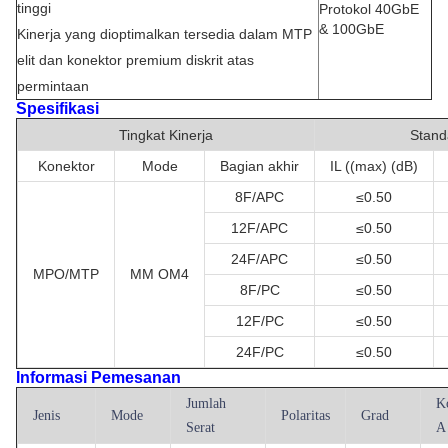
tinggi
Protokol 40GbE
& 100GbE
Kinerja yang dioptimalkan tersedia dalam MTP
elit dan konektor premium diskrit atas
permintaan
Spesifikasi
Tingkat Kinerja
Stand
Konektor
Mode
Bagian akhir
IL ((max) (dB)
8F/APC
≤
0.50
12F/APC
≤
0.50
24F/APC
≤
0.50
MPO/MTP
MM OM4
8F/PC
≤
0.50
12F/PC
≤
0.50
24F/PC
≤
0.50
Informasi Pemesanan
Jumlah
K
Jenis
Mode
Polaritas
Grad
Serat
A