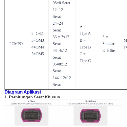
08=8 Serat
12=12
Serat
24=24
A =
Serat
2=OS2
Tipe A
36 = 3x12
S =
3=OM3
B =
M
PCMPO
Serat
Standar
4=OM4
Tipe B
F
48=4x12
E=Elite
5=OM5
C =
Serat
Tipe C
96=8x12
Serat
144=12x12
Serat
Diagram Aplikasi
1. Perhitungan Serat Khusus