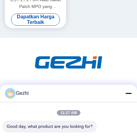
Patch MPO yang
Disesuaikan, Kabel Patch
Dapatkan Harga
MPO OM3 koneksi
Terbaik
kepadatan tinggi
Media Sosial
Gezhi
11:27 AM
Kontak Cepat
Telp
Good day, what product are you looking for?
86-755-2377-1707