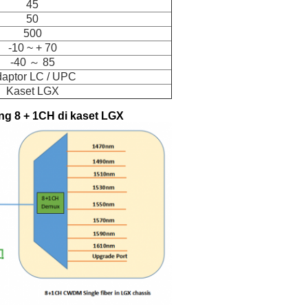
45
50
500
-10 ~ + 70
-40 ～ 85
aptor LC / UPC
Kaset LGX
ng 8 + 1CH di kaset LGX