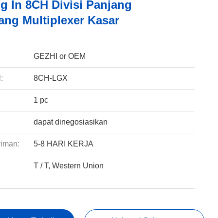
g In 8CH Divisi Panjang
ng Multiplexer Kasar
:
GEZHI or OEM
:
8CH-LGX
1 pc
dapat dinegosiasikan
riman:
5-8 HARI KERJA
T / T, Western Union
: