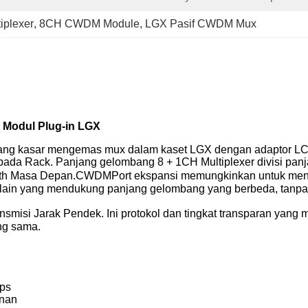
iplexer
, 
8CH CWDM Module
, 
LGX Pasif CWDM Mux
r Modul Plug-in LGX
mbang kasar mengemas mux dalam kaset LGX dengan adaptor LC
pada Rack. Panjang gelombang 8 + 1CH Multiplexer divisi pa
dth Masa Depan
.CWDM
Port ekspansi memungkinkan untuk men
in yang mendukung panjang gelombang yang berbeda, tanpa
ansmisi Jarak Pendek
.
Ini protokol dan tingkat transparan yang
ang sama.
bps
inan