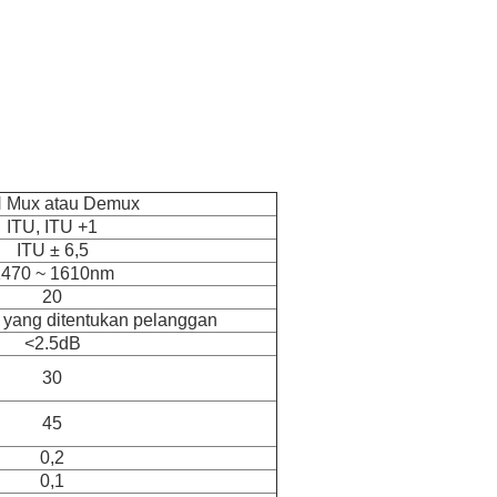
 Mux atau Demux
ITU, ITU +1
ITU ± 6,5
1470 ~ 1610nm
20
yang ditentukan pelanggan
<2.5dB
30
45
0,2
0,1