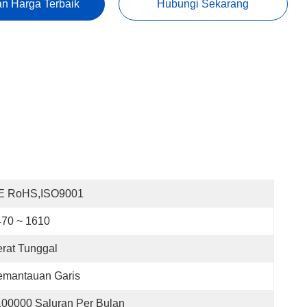
n Harga Terbaik
Hubungi Sekarang
E RoHS,ISO9001
470 ~ 1610
rat Tunggal
emantauan Garis
100000 Saluran Per Bulan