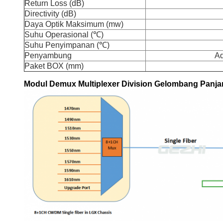
Return Loss (dB)
Directivity (dB)
Daya Optik Maksimum (mw)
Suhu Operasional (℃)
Suhu Penyimpanan (℃)
Penyambung
Ad
Paket BOX (mm)
Modul Demux Multiplexer Division Gelombang Panja