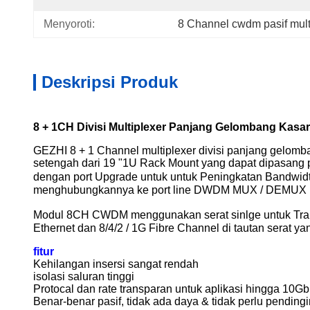
Menyoroti:
8 Channel cwdm pasif mult
Deskripsi Produk
8 + 1CH Divisi Multiplexer Panjang Gelombang Kasa
GEZHI 8 + 1 Channel multiplexer divisi panjang gelo
setengah dari 19 "1U Rack Mount yang dapat dipasang 
dengan port Upgrade untuk
untuk Peningkatan Bandwi
menghubungkannya ke port line DWDM MUX / DEMUX la
Modul 8CH CWDM menggunakan serat sinlge
untuk Tr
Ethernet dan 8/4/2 / 1G Fibre Channel di tautan serat y
fitur
Kehilangan insersi sangat rendah
isolasi saluran tinggi
Protocal dan rate transparan untuk aplikasi hingga 10G
Benar-benar pasif, tidak ada daya & tidak perlu pending