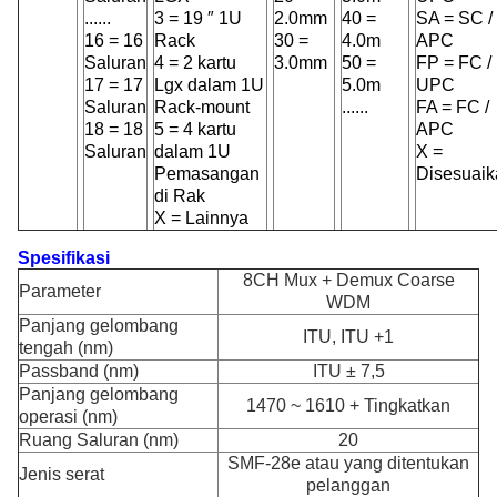
......
3 = 19 ″ 1U
2.0mm
40 =
SA = SC /
16 = 16
Rack
30 =
4.0m
APC
Saluran
4 = 2 kartu
3.0mm
50 =
FP = FC /
17 = 17
Lgx dalam 1U
5.0m
UPC
Saluran
Rack-mount
......
FA = FC /
18 = 18
5 = 4 kartu
APC
Saluran
dalam 1U
X =
Pemasangan
Disesuaik
di Rak
X = Lainnya
Spesifikasi
8CH Mux + Demux Coarse
Parameter
WDM
Panjang gelombang
ITU, ITU +1
tengah (nm)
Passband (nm)
ITU ± 7,5
Panjang gelombang
1470 ~ 1610 + Tingkatkan
operasi (nm)
Ruang Saluran (nm)
20
SMF-28e atau yang ditentukan
Jenis serat
pelanggan