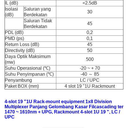
IL (dB)
<2.5dB
Isolasi
Saluran yang
30
(dB)
Berdekatan
Saluran Tidak
45
Berdekatan
PDL (dB)
0,2
PMD (ps)
0,1
Return Loss (dB)
45
Directivity (dB)
50
Daya Optik Maksimum
500
(mw)
Suhu Operasional (℃)
-20 ~ + 70
Suhu Penyimpanan (℃)
-40 ～ 85
Penyambung
LC / UPC
Paket BOX (mm)
4 slot 19 "1U Rackmount
4-slot 19 "1U Rack-mount equipment 1x8 Division
Multiplexer Panjang Gelombang Kasar
Fil
cascading ter
1470 ~ 1610nm + UPG, Rackmount 4-slot 1U 19 ", LC /
UPC