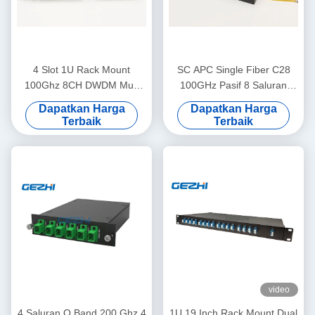
4 Slot 1U Rack Mount
SC APC Single Fiber C28
100Ghz 8CH DWDM Mux
100GHz Pasif 8 Saluran
Demux Module
Dwdm Mux
Dapatkan Harga
Dapatkan Harga
Terbaik
Terbaik
video
4 Saluran O Band 200 Ghz 4
1U 19 Inch Rack Mount Dual