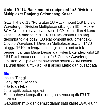
4-slot 19 "1U Rack-mount equipment 1x8 Division
Multiplexer Panjang Gelombang Kasar
GEZHI 4-slot 19 "Peralatan 1U Rack-mount 1x8 Division
Wavelength Division Multiplexer dibangun 8CH Mux +
8CH Demux in salah satu kaset LGX, kemudian 4 kartu
kaset LGX dibangun di 19-1U Rack-mount.Panjang
gelombang 4-slot 19 "1U Rack-mount equipment 1x8
Covele Wavelength Division Multiplexer adalah 1470
hingga 1610nm
dengan meningkatkan port untuk
pengembangan Masa Depan dan
Fiber Extender
.
4-slot 19
"1U Rack-mount equipment 1x8 Coarse Wavelength
Division Multiplexer menawarkan solusi WDM isolasi
saluran tinggi untuk aplikasi akses Metro dan pusat data.
fitur
Isolasi Tinggi
Penyisipan Rendah
Pita lulus lebar
Jalur optik bebas epoksi
Sepenuhnya kompatibel dengan semua optik ITU-T
CWDM
Gabungan mux dan demux dalam satu kaset LGX, 4 unit