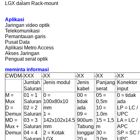
LGX dalam Rack-mount
Aplikasi
Jaringan video optik
Telekomunikasi
Pemantauan garis
Pusat Data
Aplikasi Metro Access
Akses Jaringan
Penguat serat optik
meminta informasi
CWDM
-
XXX
-
XX
-
XX
-
XX
-
XX
Jumlah
Jenis modul
Jenis
Panjang
Konektor
Saluran
kabel
serat
input
M =
01 = 1
0 =
00 =
05 =
0 = tidak
Mux
Saluran
100x80x10
tidak
0,5m
ada
D =
02 = 2
mm
ada
10 =
LP = LC /
Demux
Saluran
1 =
09 =
1.0m
UPC
MD =
03 = 3
142x102x14.5
900um
15 = 1,5
LA = LC /
Mux +
Saluran
mm
Tabung
m
APC
Demux
04 = 4
2 = Kotak
longgar
30 =
SP = SC /
Saluran
LGX
20 =
3.0m
UPC