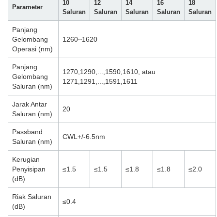
10
12
14
16
18
Parameter
Saluran
Saluran
Saluran
Saluran
Saluran
Panjang
Gelombang
1260~1620
Operasi (nm)
Panjang
1270,1290,...,1590,1610, atau
Gelombang
1271,1291,...,1591,1611
Saluran (nm)
Jarak Antar
20
Saluran (nm)
Passband
CWL+/-6.5nm
Saluran (nm)
Kerugian
Penyisipan
≤1.5
≤1.5
≤1.8
≤1.8
≤2.0
(dB)
Riak Saluran
≤0.4
(dB)