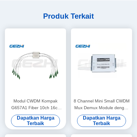
Produk Terkait
Modul CWDM Kompak
8 Channel Mini Small CWDM
G657A1 Fiber 10ch 16ch
Mux Demux Module dengan
dengan Port 1310 Konektor
Ultra-Low Insertion Loss dan
Dapatkan Harga
Dapatkan Harga
LC/APC untuk Jaringan PON
Desain Kompak
Terbaik
Terbaik
dan CATV