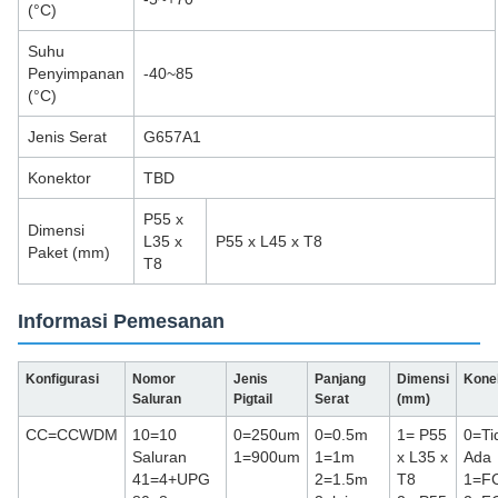
(°C)
Suhu
Penyimpanan
-40~85
(°C)
Jenis Serat
G657A1
Konektor
TBD
P55 x
Dimensi
L35 x
P55 x L45 x T8
Paket (mm)
T8
Informasi Pemesanan
Konfigurasi
Nomor
Jenis
Panjang
Dimensi
Kone
Saluran
Pigtail
Serat
(mm)
CC=CCWDM
10=10
0=250um
0=0.5m
1= P55
0=Ti
Saluran
1=900um
1=1m
x L35 x
Ada
41=4+UPG
2=1.5m
T8
1=F