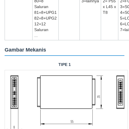
80=8
3=lainnya
2= P55
2=F
Saluran
x L45 x
3=S
81=8+UPG1
T8
4=S
82=8+UPG2
5=L
12=12
6=L
Saluran
7=la
...
Gambar Mekanis
TIPE 1