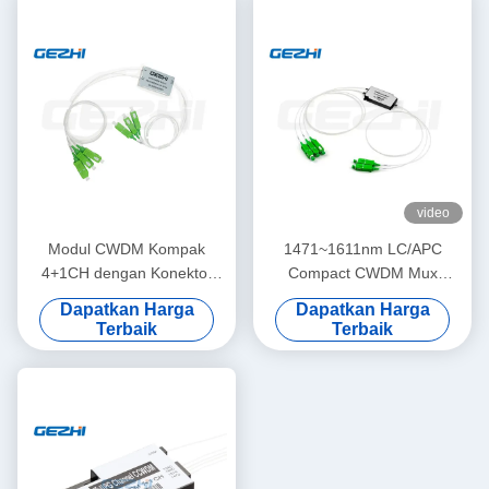
video
Modul CWDM Kompak
1471~1611nm LC/APC
4+1CH dengan Konektor
Compact CWDM Mux
SC/APC dan Tabung Lepas
Demux Module dengan
Dapatkan Harga
Dapatkan Harga
0.9mm untuk Ekspansi
Kerugian Insersi Rendah
Terbaik
Terbaik
Bandwidth Tinggi
untuk Server CATV FTTH