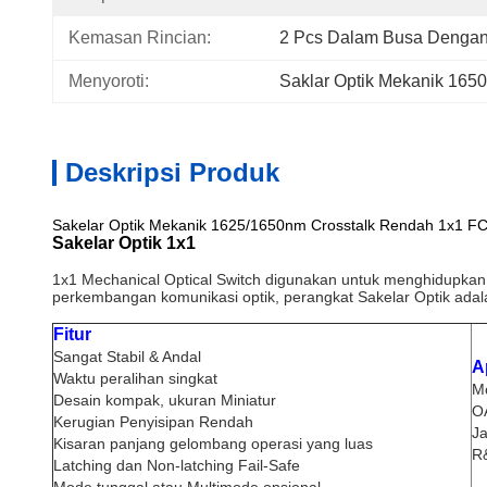
Kemasan Rincian:
2 Pcs Dalam Busa Dengan 
Menyoroti:
Saklar Optik Mekanik 165
Deskripsi Produk
Sakelar Optik Mekanik 1625/1650nm Crosstalk Rendah 1x1 F
Sakelar Optik 1x1
1x1 Mechanical Optical Switch digunakan untuk menghidupkan 
perkembangan komunikasi optik, perangkat Sakelar Optik adala
Fitur
Sangat Stabil & Andal
A
Waktu peralihan singkat
Mo
Desain kompak, ukuran Miniatur
OA
Kerugian Penyisipan Rendah
Ja
Kisaran panjang gelombang operasi yang luas
R&
Latching dan Non-latching Fail-Safe