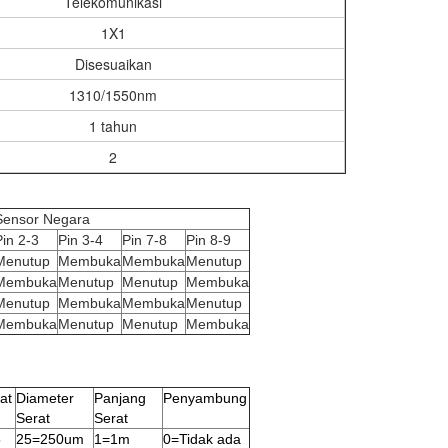
Telekomunikasi
1X1
Disesuaikan
1310/1550nm
1 tahun
2
Sensor Negara
Pin 2-3
Pin 3-4
Pin 7-8
Pin 8-9
Menutup
Membuka
Membuka
Menutup
Membuka
Menutup
Menutup
Membuka
Menutup
Membuka
Membuka
Menutup
Membuka
Menutup
Menutup
Membuka
at
Diameter
Panjang
Penyambung
Serat
Serat
5
25=250um
1=1m
0=Tidak ada