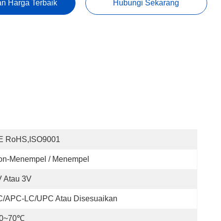
n Harga Terbaik
Hubungi Sekarang
E RoHS,ISO9001
on-Menempel / Menempel
 Atau 3V
C/APC-LC/UPC Atau Disesuaikan
20~70℃