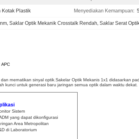
Kotak Plastik
Menyediakan Kemampuan:
0nm
, 
Saklar Optik Mekanik Crosstalk Rendah
, 
Saklar Serat Opt
C APC
dan mematikan sinyal optik.Sakelar Optik Mekanis 1x1 didasarkan pad
h kunci untuk generasi baru jaringan semua optik dalam waktu dekat.
plikasi
nitor Sistem
DM yang dapat dikonfigurasi
ringan Area Metropolitan
D di Laboratorium