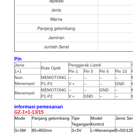
Aplikasi
Jenis
Warna
Panjang gelombang
Jaminan
Jumlah Serat
Pin
Jenis
Penggerak Listrik
Rute Optik
1×1
Pin 1
Pin 5
Pin 6
Pin 10
Non-
MEMOTONG
--
--
--
--
Menempel
P1-P2
V＋
--
--
GND
MEMOTONG
--
--
GND
--
Menempel
P1-P2
V＋
GND
--
--
informasi pemesanan
GZ-1×1-13/15
Mode
Panjang gelombang
Tipe
Model
Jenis Ser
Tegangan
Kontrol
S=SM
85=850nm
3=3V
L=Menempel
5=50/12