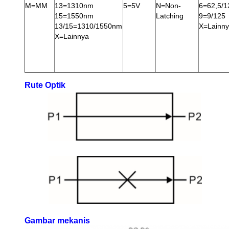
M=MM
13=1310nm
5=5V
N=Non-
6=62,5/1
15=1550nm
Latching
9=9/125
13/15=1310/1550nm
X=Lainn
X=Lainnya
Rute Optik
Gambar mekanis