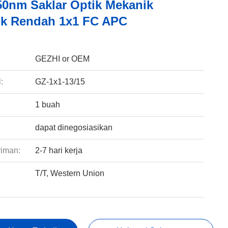
50nm Saklar Optik Mekanik
lk Rendah 1x1 FC APC
:
GEZHI or OEM
:
GZ-1x1-13/15
1 buah
dapat dinegosiasikan
riman:
2-7 hari kerja
T/T, Western Union
: