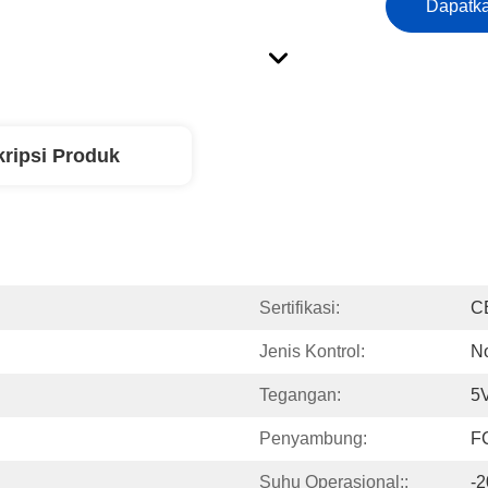
Dapatka
ripsi Produk
Sertifikasi:
C
Jenis Kontrol:
N
Tegangan:
5V
Penyambung:
F
Suhu Operasional::
-